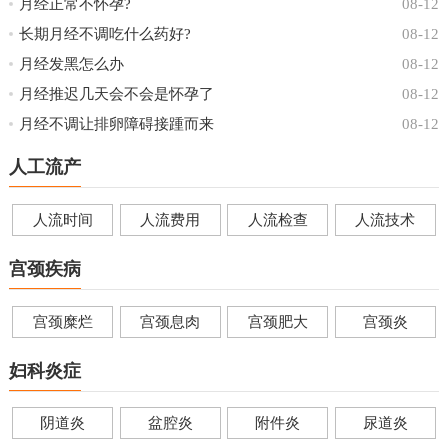
月经正常不怀孕?
08-12
长期月经不调吃什么药好?
08-12
月经发黑怎么办
08-12
月经推迟几天会不会是怀孕了
08-12
月经不调让排卵障碍接踵而来
08-12
人工流产
人流时间
人流费用
人流检查
人流技术
宫颈疾病
宫颈糜烂
宫颈息肉
宫颈肥大
宫颈炎
妇科炎症
阴道炎
盆腔炎
附件炎
尿道炎