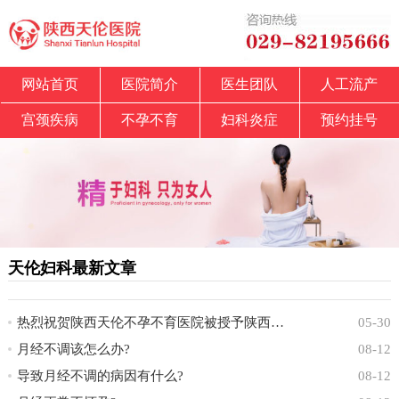
网站首页
医院简介
医生团队
人工流产
宫颈疾病
不孕不育
妇科炎症
预约挂号
天伦妇科最新文章
热烈祝贺陕西天伦不孕不育医院被授予陕西省中
05-30
月经不调该怎么办?
08-12
导致月经不调的病因有什么?
08-12