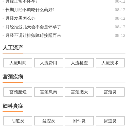
月经正常不怀孕?
08-12
长期月经不调吃什么药好?
08-12
月经发黑怎么办
08-12
月经推迟几天会不会是怀孕了
08-12
月经不调让排卵障碍接踵而来
08-12
人工流产
人流时间
人流费用
人流检查
人流技术
宫颈疾病
宫颈糜烂
宫颈息肉
宫颈肥大
宫颈炎
妇科炎症
阴道炎
盆腔炎
附件炎
尿道炎