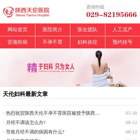
网站首页
医院简介
医生团队
人工流产
宫颈疾病
不孕不育
妇科炎症
预约挂号
天伦妇科最新文章
热烈祝贺陕西天伦不孕不育医院被授予陕西省中
05-30
月经不调该怎么办?
08-12
导致月经不调的病因有什么?
08-12