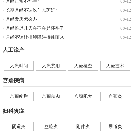
月经正常不怀孕?
08-12
长期月经不调吃什么药好?
08-12
月经发黑怎么办
08-12
月经推迟几天会不会是怀孕了
08-12
月经不调让排卵障碍接踵而来
08-12
人工流产
人流时间
人流费用
人流检查
人流技术
宫颈疾病
宫颈糜烂
宫颈息肉
宫颈肥大
宫颈炎
妇科炎症
阴道炎
盆腔炎
附件炎
尿道炎