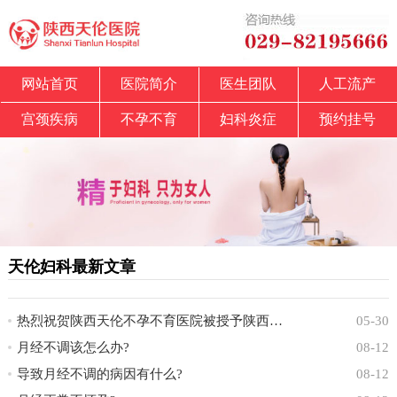
网站首页
医院简介
医生团队
人工流产
宫颈疾病
不孕不育
妇科炎症
预约挂号
天伦妇科最新文章
热烈祝贺陕西天伦不孕不育医院被授予陕西省中
05-30
月经不调该怎么办?
08-12
导致月经不调的病因有什么?
08-12