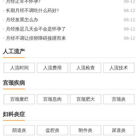
月经正常不怀孕?
08-12
长期月经不调吃什么药好?
08-12
月经发黑怎么办
08-12
月经推迟几天会不会是怀孕了
08-12
月经不调让排卵障碍接踵而来
08-12
人工流产
人流时间
人流费用
人流检查
人流技术
宫颈疾病
宫颈糜烂
宫颈息肉
宫颈肥大
宫颈炎
妇科炎症
阴道炎
盆腔炎
附件炎
尿道炎