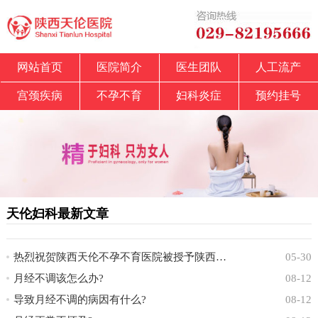
网站首页
医院简介
医生团队
人工流产
宫颈疾病
不孕不育
妇科炎症
预约挂号
天伦妇科最新文章
热烈祝贺陕西天伦不孕不育医院被授予陕西省中
05-30
月经不调该怎么办?
08-12
导致月经不调的病因有什么?
08-12