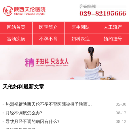
网站首页
医院简介
医生团队
人工流产
宫颈疾病
不孕不育
妇科炎症
预约挂号
天伦妇科最新文章
热烈祝贺陕西天伦不孕不育医院被授予陕西省中
05-30
月经不调该怎么办?
08-12
导致月经不调的病因有什么?
08-12