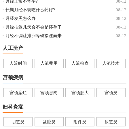
月经正常不怀孕?
08-12
长期月经不调吃什么药好?
08-12
月经发黑怎么办
08-12
月经推迟几天会不会是怀孕了
08-12
月经不调让排卵障碍接踵而来
08-12
人工流产
人流时间
人流费用
人流检查
人流技术
宫颈疾病
宫颈糜烂
宫颈息肉
宫颈肥大
宫颈炎
妇科炎症
阴道炎
盆腔炎
附件炎
尿道炎