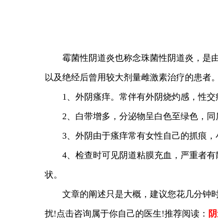
霉菌性阴道炎也称念珠菌性阴道炎，是由念
以及绝经后曾用较大剂量雌激素治疗的患者
1、外阴瘙痒。常伴有外阴烧灼感，性交痛
2、白带增多，分泌物呈白色至绿色，同质
3、外阴由于瘙痒常有女性自己的抓痕，小
4、检查时可见阴道粘膜充血，严重者有散
状。
文章的阐述只是大概，建议您花几分钟时间
扰!点击咨询属于你自己的医生!推荐阅读：
阴