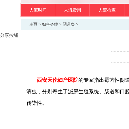
人流时间
人流费用
人流检查
主页
>
妇科炎症
>
阴道炎
>
分享按钮
西安天伦妇产医院
的专家指出霉菌性阴
滴虫，分别寄生于泌尿生殖系统、肠道和口
传染性。